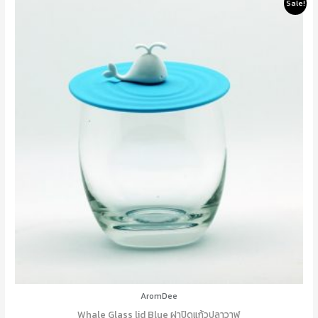
Original
Current
Sale!
price
price
was:
is:
125.0฿.
100.0฿.
AromDee
Whale Glass lid Blue ฝาปิดแก้วปลาวาฬ