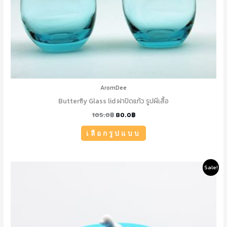
on
the
product
page
AromDee
Butterfly Glass lid ฝาปิดแก้ว รูปผีเสื้อ
105.0
฿
80.0
฿
เลือกรูปแบบ
Original
Current
Sale!
price
price
was:
is:
125.0฿.
100.0฿.