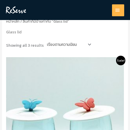
Sorted
Skip
by
MAI
popularity
to
content
MEN
หน้าหลัก
/ สินค้าที่มีป้ายกำกับ “Glass lid”
Glass lid
Showing all 3 results
Original
Current
This
Sale!
price
price
product
was:
is:
105.0฿.
80.0฿.
has
multiple
variants.
The
options
may
be
chosen