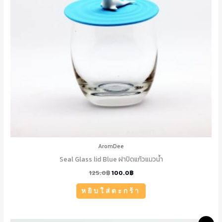
AromDee
Seal Glass lid Blue ฝาปิดแก้วแมวน้ำ
125.0
฿
100.0
฿
หยิบใส่ตะกร้า