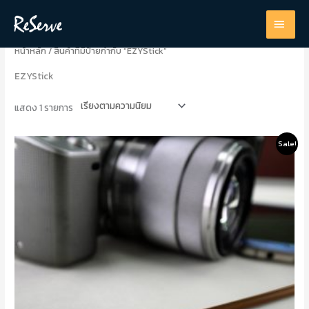
Skip
MAI
to
content
MEN
หน้าหลัก
/ สินค้าที่มีป้ายกำกับ “EZYStick”
EZYStick
แสดง 1 รายการ
Original
Current
Sale!
price
price
was:
is:
600.0฿.
450.0฿.