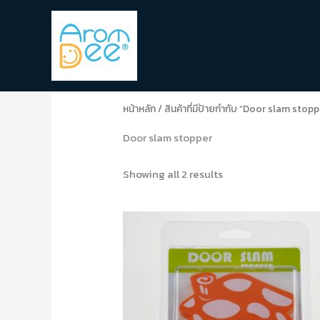
Skip
to
content
Sorted
by
popularity
หน้าหลัก
/ สินค้าที่มีป้ายกำกับ “Door slam stopp
Door slam stopper
Showing all 2 results
Original
Current
This
price
price
produc
was:
is:
120.0฿.
96.0฿.
has
multipl
variant
The