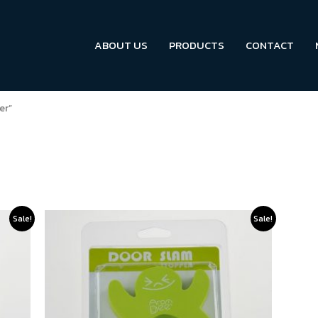
ABOUT US
PRODUCTS
CONTACT
er”
Original
Current
This
Sale!
Sale!
price
price
t
product
was:
is:
120.0฿.
96.0฿.
has
e
multiple
s.
variants.
The