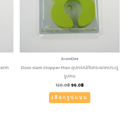
s
options
may
be
chosen
on
the
t
product
AromDee
page
ะแทก
Door slam stopper Man อุปกรณ์กันกระแทกประตู
รูปคน
120.0
฿
96.0
฿
เลือกรูปแบบ