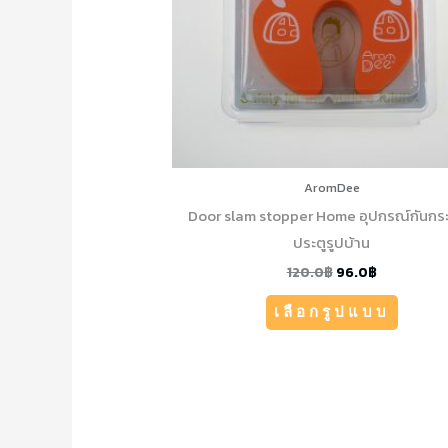
option
may
be
chosen
on
the
produc
AromDee
page
Door slam stopper Home อุปกรณ์กันกร
ประตูรูปบ้าน
120.0
฿
96.0
฿
เลือกรูปแบบ