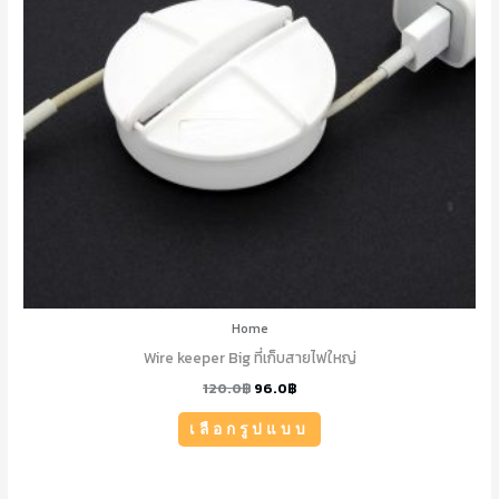
The
options
may
be
chosen
on
the
product
page
Home
Wire keeper Big ที่เก็บสายไฟใหญ่
120.0
฿
96.0
฿
เลือกรูปแบบ