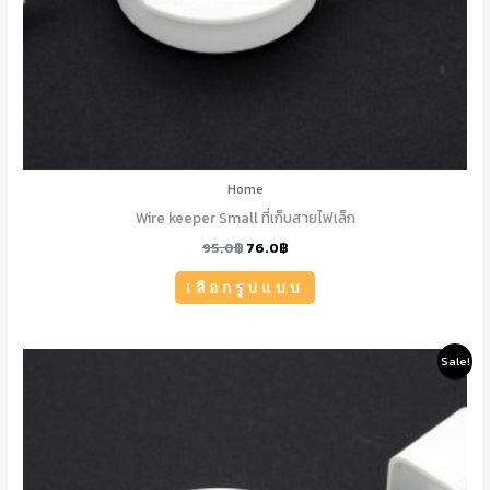
on
the
product
page
Home
Wire keeper Small ที่เก็บสายไฟเล็ก
95.0
฿
76.0
฿
เลือกรูปแบบ
Original
Current
This
Sale!
price
price
product
was:
is:
120.0฿.
96.0฿.
has
multiple
variants.