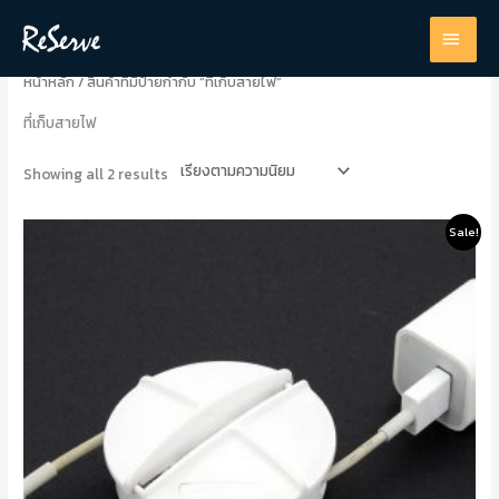
Sorted
Skip
by
MAI
popularity
to
content
MEN
หน้าหลัก
/ สินค้าที่มีป้ายกำกับ “ที่เก็บสายไฟ”
ที่เก็บสายไฟ
Showing all 2 results
Original
Current
This
Sale!
price
price
product
was:
is:
95.0฿.
76.0฿.
has
multiple
variants.
The
options
may
be
chosen